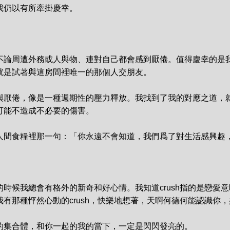
仍以有所牽掛慶幸。

不論周遭外務或人與物、連對自己都會感到厭倦。值得慶幸的是
就是試著與這房間裡唯一的那個人交朋友。

與厭倦，像是一種週期性的壓力釋放。我找到了我的對應之道，
能不造成不必要的傷害。

人間食糧裡那一句：「你永遠不會知道，我們爲了對生活感興趣，
時候我總會有格外的新奇和好心情。我知道crush指的是戀愛
有那種怦然心動的crush，快樂地想著，天啊何德何能認識你，
的集合體，和你一起的我的當下，一定是閃閃發亮的。
