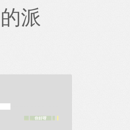
新的派
__
_
_
你好呀
__
_
.