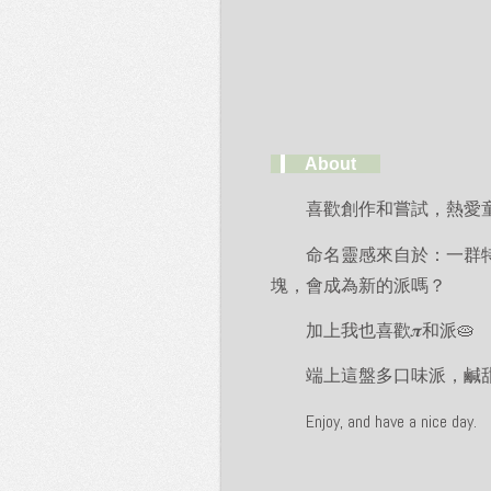
_
__
About
_._
喜歡創作和嘗試，熱愛童
　　命名靈感來自於：一群
塊，會成為新的派嗎？
　　加上我也喜歡𝝅和派🥧 
　　端上這盤多口味派，鹹
Enjoy, and have a nice day.