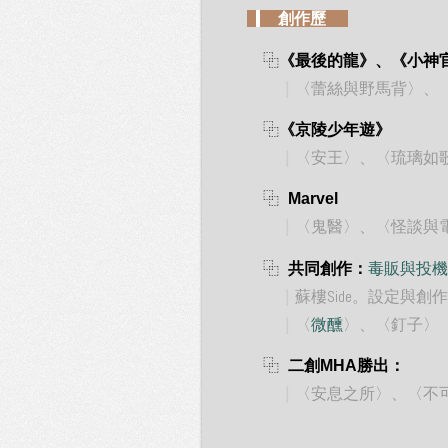
_
__
創作歷
_._
＿
⿻
《最後的龍》、《小神
＿＿
｜
〈蕾絲與野馬背〉、
＿
⿻
《京陵少年遊》
＿
＿
｜
〈安王〉、〈琉璃如
＿
⿻
_
Marvel
＿
＿
｜
〈鬼醫〉、〈怪談與
＿
⿻
_
共同創作：
毒販與投機
＿
＿
｜
蘇樓Side。設定與創作
＿
＿
｜
〈
微醺
〉、〈釘子〉
＿
⿻
_
二創
勝出：
MHA
＿
＿
｜
〈安息之所〉、〈不