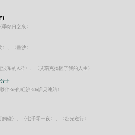
官》
〈季頌日之泉〉
歌〉、〈畫沙〉
電波系的
君〉、〈艾瑞克搞砸了我的人生〉
A
分子
夥伴Roy的紅沙Side詳見連結↑
可觸碰〉、〈七千零一夜〉、〈赴光逆行〉