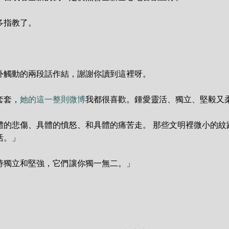
指教了。

外觸動的兩段話作結，謝謝你讀到這裡呀。

套套，
她的這一整則微博
我都很喜歡。鍾愛靈活、獨立、堅毅又柔
體的悲傷、具體的憤怒、和具體的痛苦走。 那些文明裡微小的紋
。」

持獨立和堅強，它們讓你獨一無二。」
