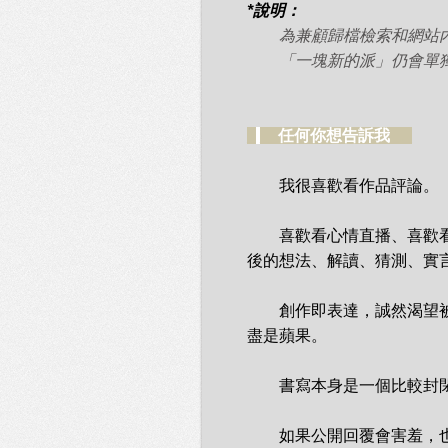
*說明：
為兼顧歸檔檢索和網站內容
「一塊新的派」仍會單獨
_
__
任何你想告訴我
_._
　　我很喜歡看作品評論。

　　喜歡看心情直播、喜歡
後的想法、解讀、猜測、實言
　　創作即表達，誠然渴望
盡是蘋果。

　　書寫本身是一個比較封閉的
　　如果公開回覆會害羞，