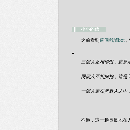
_
__
小小的信
_._
　　之前看到
這個戲謔bot
，
“
　　三個人互相憎恨，這是地
　　兩個人互相擁抱，這是天
　　一個人走在無數人之中
　　不過，這一趟長長地在