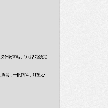
覆沒什麼雷點，歡迎各種讀完
性撐開，一眼回眸，對望之中