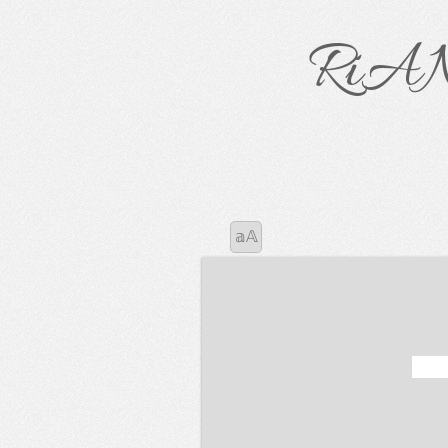
Ri
𝕒𝔸