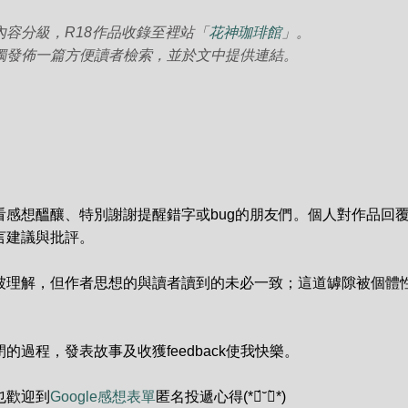
分級，R18作品收錄至裡站「
花神珈琲館
」。
發佈一篇方便讀者檢索，並於文中提供連結。
看感想醞釀、特別謝謝提醒錯字或bug的朋友們。個人對作品回
建議與批評。

被理解，但作者思想的與讀者讀到的未必一致；這道罅隙被個體
過程，發表故事及收獲feedback使我快樂。

也歡迎到
Google感想表單
匿名投遞心得(*ฅ́˘ฅ̀*)