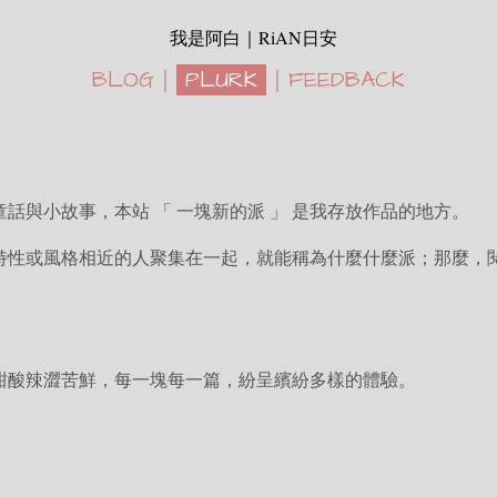
RiAN
  我是阿白｜
日安
B
LOG
｜
 PLURK 
｜
F
EEDBACK
話與小故事，本站 「 一塊新的派 」 是我存放作品的地方。
特性或風格相近的人聚集在一起，就能稱為什麼什麼派；那麼，
甜酸辣澀苦鮮，每一塊每一篇，紛呈繽紛多樣的體驗。