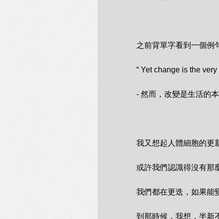
　　之前背單字看到一個例
　　“ Yet change is the very es
　　- 然而，改變是生活的本
　　我又想起人體細胞的更新
　　或許我們認識得沒有那麼
　　我們都在更迭，如果能變
　　到那時候，我想，半新