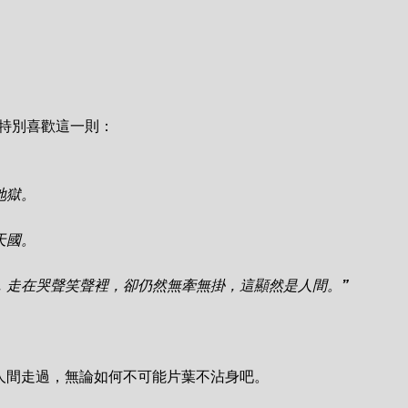
特別喜歡這一則：

獄。

國。

，走在哭聲笑聲裡，卻仍然無牽無掛，這顯然是人間。
”
人間走過，無論如何不可能片葉不沾身吧。
