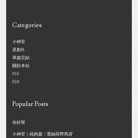
Categories
小神官
原創BL
單篇完結
關於本站
R16
R18
Popular Posts
你好呀
小神官｜純肉篇：蕾絲與野馬背